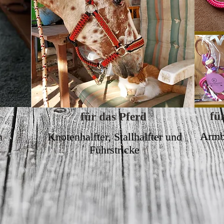
fü
für das Pferd
Armb
n
Knotenhalfter, Stallhalfter und
Führstricke