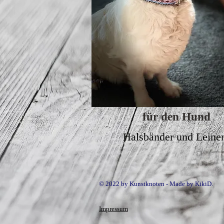
für den Hund
Halsbänder und Leine
© 2022 by Kunstknoten - Made by KikiD.
Impressum