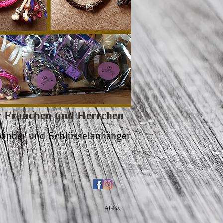
r Frauchen und Herrchen
änder und Schlüsselanhänger
AGBs