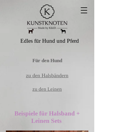
Edles für Hund und Pferd
Für den Hund
zu den Halsbändern
zu den Leinen
Beispiele für Halsband +
Leinen Sets