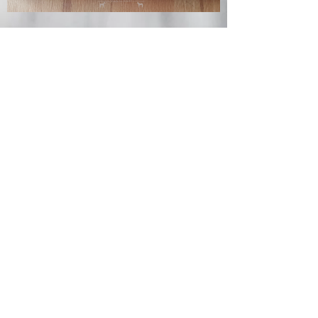
Halsband Diamondstar (Breite: 5 cm)
Leinen
Leine Gaucho rund (Ø10 mm)